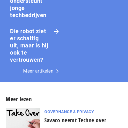
ondersteunt
jonge
techbedrijven
Die robot ziet
er schattig
uit, maar is hij
ook te
vertrouwen?
Meer artikelen
Meer lezen
GOVERNANCE & PRIVACY
Savaco neemt Techne over