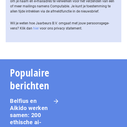
om je naam en e-mailadres te verwerken voor het verzenden van een
of meer mailings namens Computable. Je kunt je toestemming te
allen tijde intrekken via de af­meld­func­tie in de nieuwsbrief.
Wil je weten hoe Jaarbeurs B.V. omgaat met jouw per­soons­ge­ge­
vens? Klik dan
hier
voor ons privacy statement.
Populaire
berichten
Belfius en
Aikido werken
samen: 200
ethische ai-