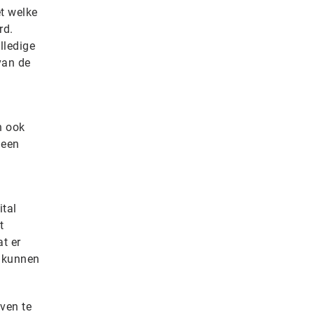
t welke
rd.
lledige
van de
n ook
geen
tal
t
t er
e kunnen
even te