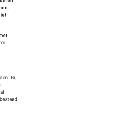
 keren
men.
iet
 met
o’n
den. Bij
r
al
tbesteed