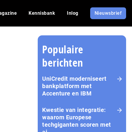
agazine
Kennisbank
Inlog
Nieuwsbrief
Populaire
berichten
UniCredit moderniseert
bankplatform met
Accenture en IBM
Kwestie van integratie:
waarom Europese
techgiganten scoren met