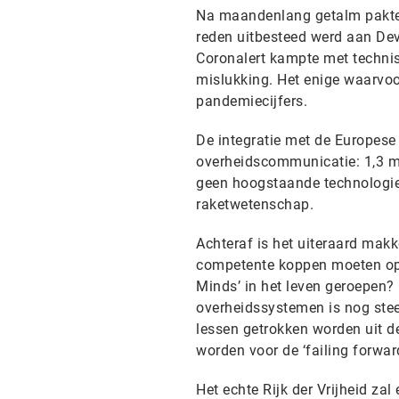
Na maandenlang getalm pakte
reden uitbesteed werd aan Dev
Coronalert kampte met techni
mislukking. Het enige waarvoo
pandemiecijfers.
De integratie met de Europese
overheidscommunicatie: 1,3 mi
geen hoogstaande technologie
raketwetenschap.
Achteraf is het uiteraard mak
competente koppen moeten opri
Minds’ in het leven geroepen?
overheidssystemen is nog steed
lessen getrokken worden uit de
worden voor de ‘failing forwa
Het echte Rijk der Vrijheid za