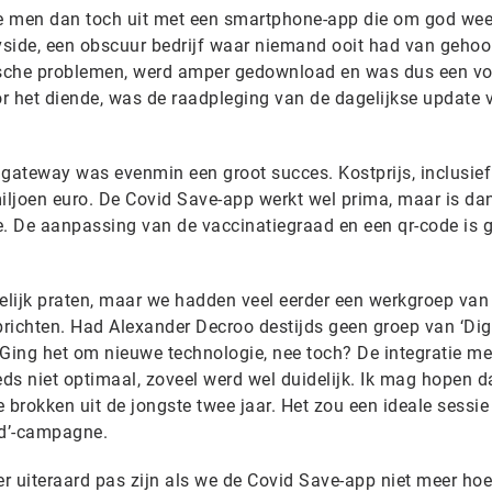
 men dan toch uit met een smartphone-app die om god wee
side, een obscuur bedrijf waar niemand ooit had van gehoo
sche problemen, werd amper gedownload en was dus een vo
r het diende, was de raadpleging van de dagelijkse update 
 gateway was evenmin een groot succes. Kostprijs, inclusief
ljoen euro. De Covid Save-app werkt wel prima, maar is da
. De aanpassing van de vaccinatiegraad en een qr-code is 
kelijk praten, maar we hadden veel eerder een werkgroep van
chten. Had Alexander Decroo destijds geen groep van ‘Digi
 Ging het om nieuwe technologie, nee toch? De integratie me
s niet optimaal, zoveel werd wel duidelijk. Ik mag hopen da
 brokken uit de jongste twee jaar. Het zou een ideale sessi
rd’-campagne.
l er uiteraard pas zijn als we de Covid Save-app niet meer ho