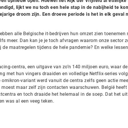
en opnieuw open. Hoewel het Rijk der Vrijheid al ettelijke
digd, lijkt we nu toch een hele stap in de nabijheid te ko
jarige droom zijn. Een droeve periode is het in elk geval n
ebben alle Belgische it-bedrijven hun omzet zien toenemen
elfs meer. Dan kan je je toch afvragen waarom onze sector z
ij de maatregelen tijdens de hele pandemie? En welke lessen
cing-centra, een uitgave van zo’n 140 miljoen euro, waar de
g met hun vingers draaiden en volledige Netflix-series volg
e omikron-variant werd vanuit de centra zelfs geen actie mee
moest maar zelf zijn contacten waarschuwen. België heeft 
ctcentra en toch draaide het helemaal in de soep. Dat het ui
en was al een veeg teken.