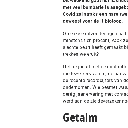
Dit weekend gaat het nachtlev
met veel bombarie is aangekon
Covid zal straks een nare twee
geweest voor de it-biotoop.
Op enkele uitzonderingen na h
minstens tien procent, vaak z
slechte beurt heeft gemaakt b
trekken we eruit?
Het begon al met de contacttra
medewerkers van bij de aanvan
de recente recordcijfers van d
ondernomen. Wie besmet was, 
dertig jaar ervaring met conta
werd aan de ziekteverzekering
Getalm