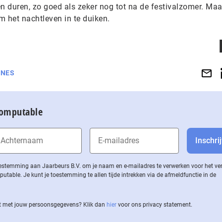
n duren, zo goed als zeker nog tot na de festivalzomer. Maa
m het nachtleven in te duiken.
NES
Computable
 toestemming aan Jaarbeurs B.V. om je naam en e-mailadres te verwerken voor het v
ble. Je kunt je toestemming te allen tijde intrekken via de af­meld­func­tie in de
 met jouw per­soons­ge­ge­vens? Klik dan
hier
voor ons privacy statement.