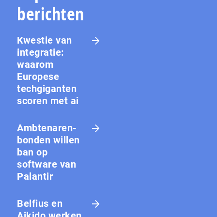
berichten
Kwestie van
integratie:
waarom
Europese
techgiganten
scoren met ai
Amb­te­na­ren­
bon­den willen
ban op
software van
Palantir
Belfius en
Aikido werken