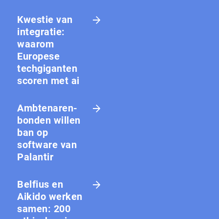
Kwestie van
integratie:
waarom
Europese
techgiganten
scoren met ai
Amb­te­na­ren­
bon­den willen
ban op
software van
Palantir
Belfius en
Aikido werken
samen: 200