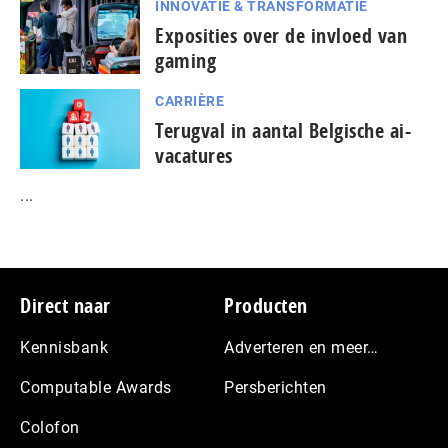
INNOVATIE & TRANSFORMATIE
Exposities over de invloed van
gaming
CARRIÈRE
Terugval in aantal Belgische ai-
vacatures
...
Footer
Direct naar
Producten
Kennisbank
Adverteren en meer…
Computable Awards
Persberichten
Colofon