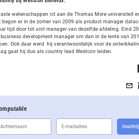
unity bij Westcon Benelux.
ste wetenschappen ict aan de Thomas More universiteit en
ij begon er in de zomer van 2009 als product manager datac
f jaar tijd door tot unit manager van dezelfde afdeling. Eind 2
ls business development manager om dan in de lente van 20
en. Ook daar werd hij verantwoordelijk voor de ontwikkeli
ag gaat hij dus als country lead Westcon leiden.
Computable