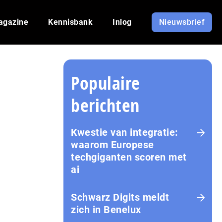
agazine
Kennisbank
Inlog
Nieuwsbrief
Populaire
berichten
Kwestie van integratie:
waarom Europese
techgiganten scoren met
ai
Schwarz Digits meldt
zich in Benelux