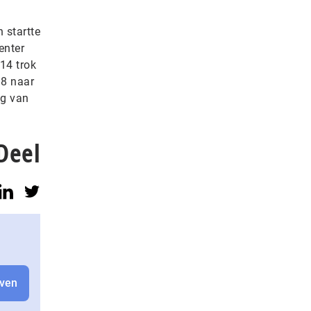
 startte
enter
014 trok
18 naar
ng van
Deel