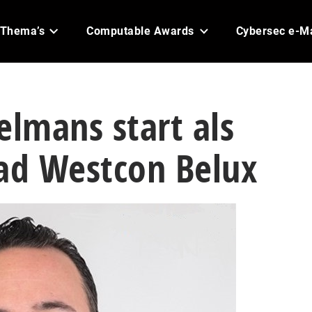
Thema’s
Computable Awards
Cybersec e-M
lmans start als
ead Westcon Belux