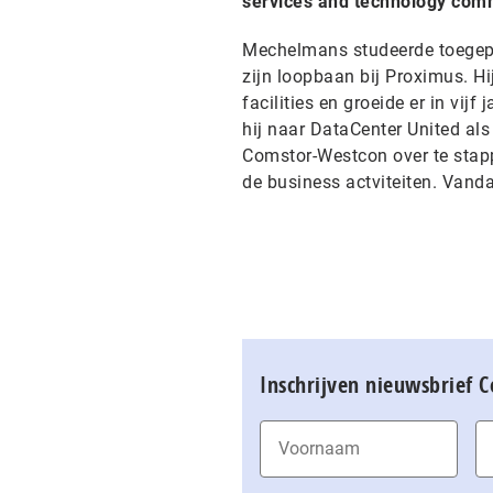
services and technology comm
Mechelmans studeerde toegepa
zijn loopbaan bij Proximus. H
facilities en groeide er in vij
hij naar DataCenter United a
Comstor-Westcon over te stapp
de business actviteiten. Vanda
Inschrijven nieuwsbrief 