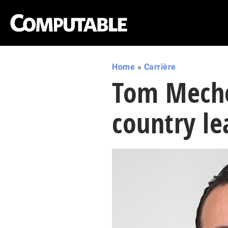
Home
»
Carrière
Tom Meche
country l