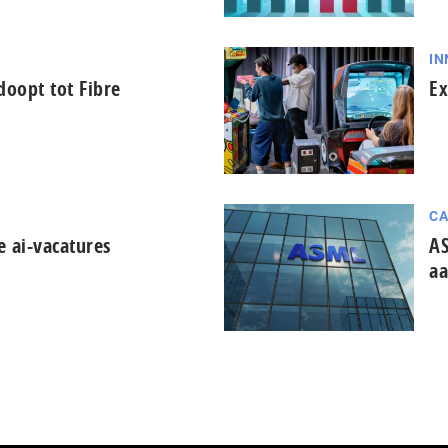
IN
oopt tot Fibre
Ex
CA
e ai-vacatures
AS
aa