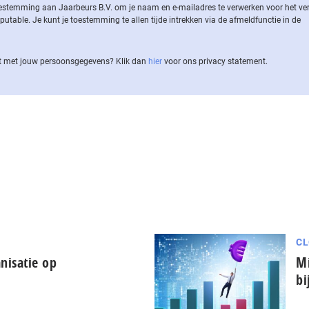
 toestemming aan Jaarbeurs B.V. om je naam en e-mailadres te verwerken voor het v
ble. Je kunt je toestemming te allen tijde intrekken via de af­meld­func­tie in de
 met jouw per­soons­ge­ge­vens? Klik dan
hier
voor ons privacy statement.
CL
nisatie op
Mi
bi