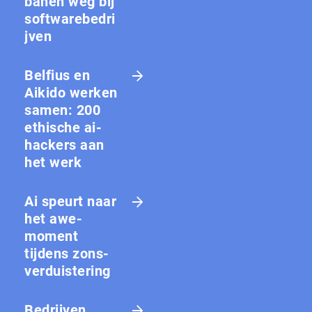
banen weg bij
softwarebedri
jven
Belfius en
Aikido werken
samen: 200
ethische ai-
hackers aan
het werk
Ai speurt naar
het awe-
moment
tijdens zons­
ver­duis­te­ring
Bedrijven