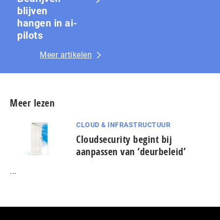
blijven
hangen in ai-
pilots
Meer artikelen
Meer lezen
CLOUD & INFRASTRUCTUUR
Cloudsecurity begint bij
aanpassen van ‘deurbeleid’
...