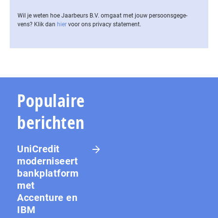
Wil je weten hoe Jaarbeurs B.V. omgaat met jouw per­soons­ge­ge­
vens? Klik dan
hier
voor ons privacy statement.
Populaire
berichten
UniCredit
moderniseert
bankplatform
met
Accenture en
IBM