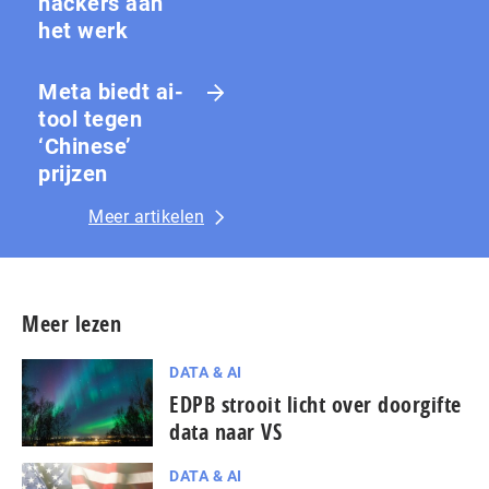
hackers aan
het werk
Meta biedt ai-
tool tegen
‘Chinese’
prijzen
Meer artikelen
Meer lezen
DATA & AI
EDPB strooit licht over doorgifte
data naar VS
DATA & AI