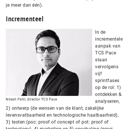
je meer dan één).
Incrementeel
In de
incrementele
aanpak van
TCS Pace
staan
vervolgens
vijf
sprintfases
op de rol: 1)
ontdekken &
Nilesh Patil, director TCS Pace
analyseren,
2) ontwerp (de wensen van de klant, zakelijke
levensvatbaarheid en technologische haalbaarheid),
3) testen (poc: proof of concept of pot: proof of
technology), 4) marketing en 5) opschaling (groei