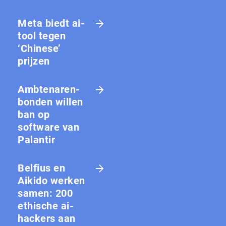
Meta biedt ai-
tool tegen
‘Chinese’
prijzen
Amb­te­na­ren­
bon­den willen
ban op
software van
Palantir
Belfius en
Aikido werken
samen: 200
ethische ai-
hackers aan