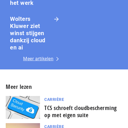
het werk
Wolters
Kluwer ziet
winst stijgen
dankzij cloud
en ai
Meer artikelen
Meer lezen
CARRIÈRE
TCS schroeft cloudbescherming
op met eigen suite
CARRIÈRE