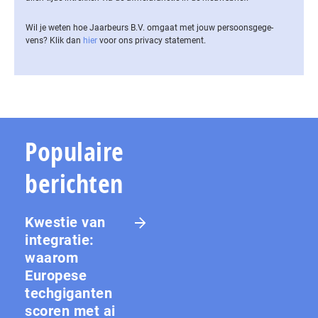
Wil je weten hoe Jaarbeurs B.V. omgaat met jouw per­soons­ge­ge­
vens? Klik dan
hier
voor ons privacy statement.
Populaire
berichten
Kwestie van
integratie:
waarom
Europese
techgiganten
scoren met ai