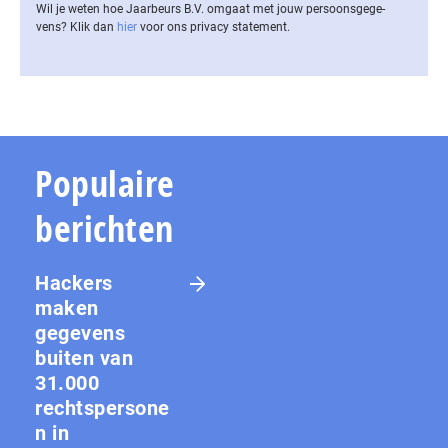
Wil je weten hoe Jaarbeurs B.V. omgaat met jouw per­soons­ge­ge­
vens? Klik dan
hier
voor ons privacy statement.
Populaire
berichten
Hackers
maken
gegevens
buiten van
31.000
rechtspersone
n in