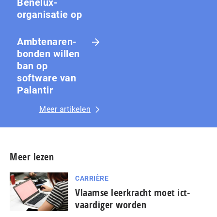
Benelux-
organisatie op
Amb­te­na­ren­
bon­den willen
ban op
software van
Palantir
Meer artikelen
Meer lezen
CARRIÈRE
Vlaamse leerkracht moet ict-
vaardiger worden