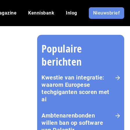
agazine
Kennisbank
Inlog
Nieuwsbrief
Populaire
berichten
Kwestie van integratie:
waarom Europese
techgiganten scoren met
ai
Amb­te­na­ren­bon­den
willen ban op software