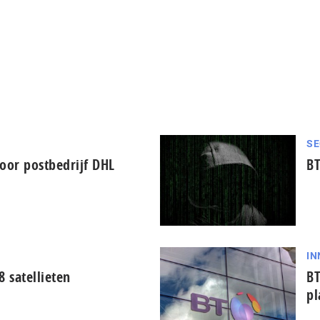
SE
or postbedrijf DHL
BT
IN
 satellieten
BT
pl