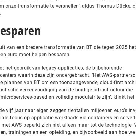
om onze transformatie te versnellen’, aldus Thomas Dücke, c
.
besparen
t van een bredere transformatie van BT die tegen 2025 het 
oen euro moet helpen besparen.
et het gebruik van legacy-applicaties, de bijbehorende
acenters waarin deze zijn ondergebracht. ‘Het AWS-partnersc
de plannen van BT om een toonaangevende, cloud-first archi
rastische vereenvoudiging van de huidige infrastructuur die
icroservices-based en volledig modulair te zijn’, klinkt het 
 vijf jaar naar eigen zeggen tientallen miljoenen euro’s inv
ale focus op applicatie-workloads via containers en serverl
 met AWS beperkt zich niet alleen maar tot de technologie.
, trainingen en een opleiding, en bijvoorbeeld aan hoe we