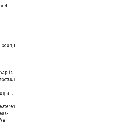
hief
bedrijf
hap is
tectuur
bij BT.
esteren
ess-
 We