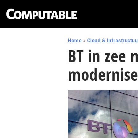
Home
»
Cloud & Infrastructuu
BT in zee
moderniser