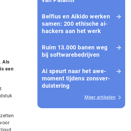
van Palantir
Belfius en Aikido werken
samen: 200 ethische ai-
hackers aan het werk
Ruim 13.000 banen weg
bij softwarebedrijven
. Als
is een
Ai speurt naar het awe-
moment tijdens zons­ver­
duis­te­ring
t
fdstuk
Meer artikelen
tzetten
 voor
cloud