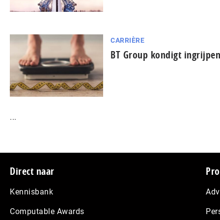
CARRIÈRE
BT Group kondigt ingrijpen
...
Footer
Direct naar
Pro
Kennisbank
Adv
Computable Awards
Per