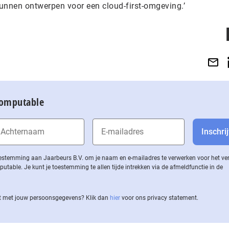
kunnen ontwerpen voor een cloud-first-omgeving.’
Computable
 toestemming aan Jaarbeurs B.V. om je naam en e-mailadres te verwerken voor het v
ble. Je kunt je toestemming te allen tijde intrekken via de af­meld­func­tie in de
 met jouw per­soons­ge­ge­vens? Klik dan
hier
voor ons privacy statement.