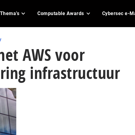
Thema’s
Computable Awards
Cybersec e-M
r
 met AWS voor
ing infrastructuur