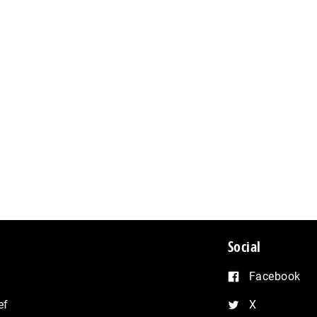
Social
Facebook
ef
X