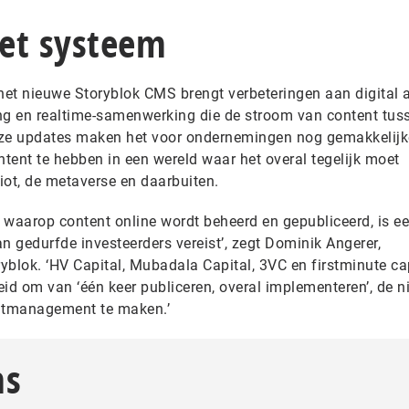
et systeem
et nieuwe Storyblok CMS brengt verbeteringen aan digital 
g en realtime-samenwerking die de stroom van content tus
eze updates maken het voor ondernemingen nog gemakkelij
ntent te hebben in een wereld waar het overal tegelijk moet
 iot, de metaverse en daarbuiten.
 waarop content online wordt beheerd en gepubliceerd, is e
n gedurfde investeerders vereist’, zegt Dominik Angerer,
yblok. ‘HV Capital, Mubadala Capital, 3VC en firstminute ca
eid om van ‘één keer publiceren, overal implementeren’, de 
entmanagement te maken.’
ms