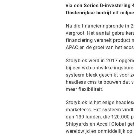
via een Series B-investering 
Oostenrijkse bedrijf elf miljo
Na die financieringsronde in 2
vergroot. Het aantal gebruike
financiering versnelt producti
APAC en de groei van het eco
Storyblok werd in 2017 opgeri
bij een web-ontwikkelingsbure
systeem bleek geschikt voor zo
headless cms te bouwen dat vo
meer flexibiliteit.
Storyblok is het enige headle
marketeers. Het systeem vindt
dan 130 landen, die 120.000 
Shipyards en Accell Global ge
wereldwijd en onmiddellijk op a