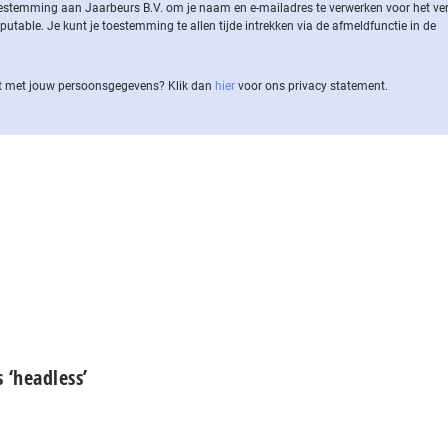
 toestemming aan Jaarbeurs B.V. om je naam en e-mailadres te verwerken voor het v
ble. Je kunt je toestemming te allen tijde intrekken via de af­meld­func­tie in de
 met jouw per­soons­ge­ge­vens? Klik dan
hier
voor ons privacy statement.
 ‘headless’