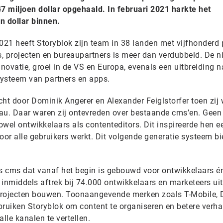
47 miljoen dollar opgehaald. In februari 2021 harkte het
en dollar binnen.
021 heeft Storyblok zijn team in 38 landen met vijfhonderd 
rs, projecten en bureaupartners is meer dan verdubbeld. De 
nnovatie, groei in de VS en Europa, evenals een uitbreiding n
systeem van partners en apps.
cht door Dominik Angerer en Alexander Feiglstorfer toen zij
au. Daar waren zij ontevreden over bestaande cms’en. Geen
wel ontwikkelaars als contenteditors. Dit inspireerde hen e
or alle gebruikers werkt. Dit volgende generatie systeem bi
ss cms dat vanaf het begin is gebouwd voor ontwikkelaars é
 inmiddels aftrek bij 74.000 ontwikkelaars en marketeers ui
projecten bouwen. Toonaangevende merken zoals T-Mobile,
bruiken Storyblok om content te organiseren en betere verha
lle kanalen te vertellen.