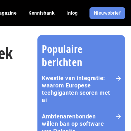
agazine
Kennisbank
Inlog
Nieuwsbrief
Populaire
ek
berichten
Kwestie van integratie:
waarom Europese
techgiganten scoren met
ai
Amb­te­na­ren­bon­den
willen ban op software