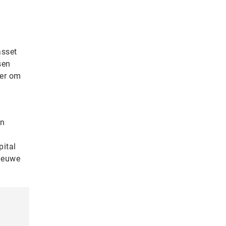
asset
sen
ker om
en
pital
nieuwe