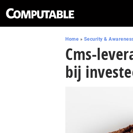
Home
»
Security & Awarenes
Cms-levera
bij invest