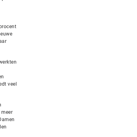
procent
nieuwe
aar
 werkten
en
edt veel
n
t meer
 Damen
len