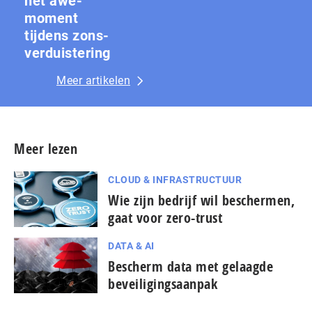
het awe-
moment
tijdens zons­
ver­duis­te­ring
Meer artikelen
Meer lezen
CLOUD & INFRASTRUCTUUR
Wie zijn bedrijf wil beschermen,
gaat voor zero-trust
DATA & AI
Bescherm data met gelaagde
beveiligingsaanpak
...