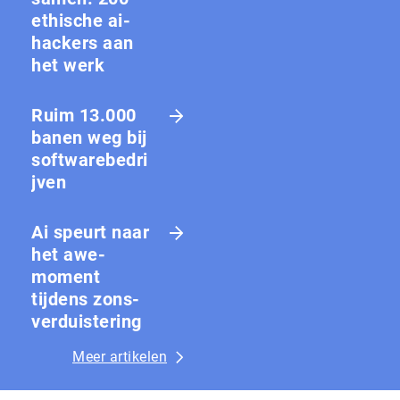
ethische ai-
hackers aan
het werk
Ruim 13.000
banen weg bij
softwarebedri
jven
Ai speurt naar
het awe-
moment
tijdens zons­
ver­duis­te­ring
Meer artikelen