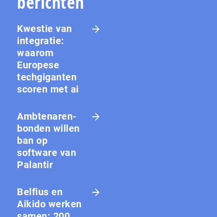
berichten
Kwestie van
integratie:
waarom
Europese
techgiganten
scoren met ai
Amb­te­na­ren­
bon­den willen
ban op
software van
Palantir
Belfius en
Aikido werken
samen: 200