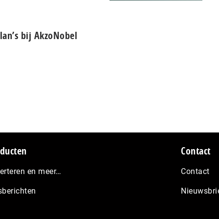
lan’s bij AkzoNobel
ducten
Contact
erteren en meer…
Contact
sberichten
Nieuwsbri