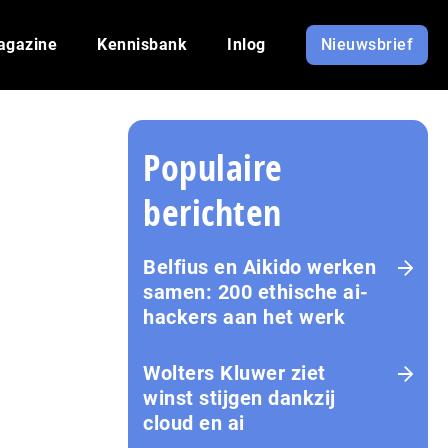
agazine
Kennisbank
Inlog
Nieuwsbrief
Populaire
berichten
Belfius en Aikido werken
samen: 200 ethische ai-
hackers aan het werk
Wolters Kluwer ziet
winst stijgen dankzij
cloud en ai