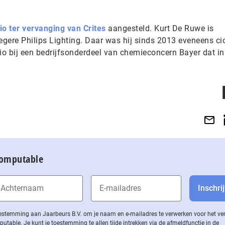
o ter vervanging van Crites
aangesteld. Kurt De Ruwe is
egere Philips Lighting. Daar was hij sinds 2013 eveneens ci
 cio bij een bedrijfsonderdeel van chemieconcern Bayer dat i
Computable
 toestemming aan Jaarbeurs B.V. om je naam en e-mailadres te verwerken voor het v
ble. Je kunt je toestemming te allen tijde intrekken via de af­meld­func­tie in de