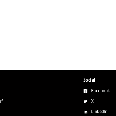
Social
Facebook
ef
X
LinkedIn