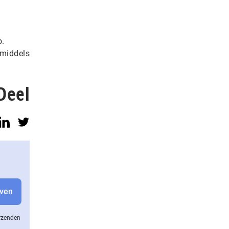
o.
nmiddels
Deel
erzenden