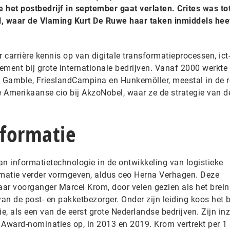
 het postbedrijf in september gaat verlaten. Crites was to
l, waar de Vlaming Kurt De Ruwe haar taken inmiddels hee
r carrière kennis op van digitale transformatieprocessen, ict
ent bij grote internationale bedrijven. Vanaf 2000 werkte
& Gamble, FrieslandCampina en Hunkemöller, meestal in de r
e Amerikaanse cio bij AkzoNobel, waar ze de strategie van de
sformatie
van informatietechnologie in de ontwikkeling van logistieke
rmatie verder vormgeven, aldus ceo Herna Verhagen. Deze
aar voorganger Marcel Krom, door velen gezien als het brein
van de post- en pakketbezorger. Onder zijn leiding koos het b
gie, als een van de eerst grote Nederlandse bedrijven. Zijn inz
Award-nominaties op, in 2013 en 2019. Krom vertrekt per 1