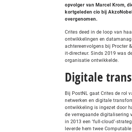
opvolger van Marcel Krom, die
kortgeleden cio bij AkzoNobe
overgenomen.
Crites deed in de loop van haa
ontwikkelingen en datamanagem
achtereenvolgens bij Procter 
it-directeur. Sinds 2019 was d
organisatie ontwikkelde.
Digitale tran
Bij PostNL gaat Crites de rol 
netwerken en digitale transfo
ontwikkeling is ingezet door h
de verregaande digitalisering 
in 2013 een ‘full-cloud’-strate
leverde hem twee Computable 