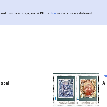
 met jouw per­soons­ge­ge­vens? Klik dan
hier
voor ons privacy statement.
IN
Nobel
Al