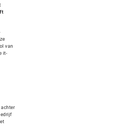
t
ft
-
 ze
ol van
 it-
 achter
edrijf
et