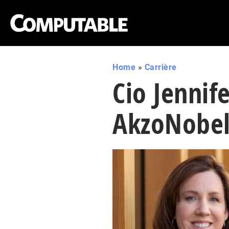
Home
»
Carrière
Cio Jennife
AkzoNobel