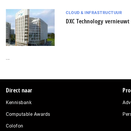
CLOUD & INFRASTRUCTUUR
DXC Technology vernieuwt 
...
Footer
Direct naar
Pro
Kennisbank
Adv
Computable Awards
Per
Colofon