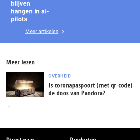
blijven
hangen in ai-
pilots
Meer artikelen
Meer lezen
OVERHEID
Is coronapaspoort (met qr-code)
de doos van Pandora?
...
Direct naar
Producten