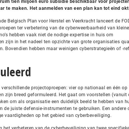
t ruim tien miljoen euro subsidie beschikbaar voor project
r te maken. Het aanmelden van een plan kan tot eind okt
de Belgisch Plan voor Herstel en Veerkracht lanceert de FO
roepen ter verbetering van de cyberweerbaarheid van klein
mo’s hebben vaak niet de nodige expertise in huis om
n zijn in het nadeel ten opzichte van grote organisaties qu
n. Bovendien hebben maar weinigen cyberstrategieën of -re
uleerd
 verschillende projectoproepen: vier op nationaal en één op
en zijn breed geformuleerd. Het gaat om voorstellen (vanuit 
en om als organisatie een duidelijk beeld te hebben van h
om de juiste defensie-instrumenten te gebruiken. Een andere
ge vaardigheden op het gebied van cyberbeveiliging.
m het verbeteren van de cyberbeveiliging van twee specifiek