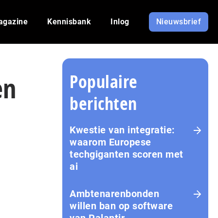
agazine
Kennisbank
Inlog
Nieuwsbrief
Populaire
en
berichten
Kwestie van integratie:
waarom Europese
techgiganten scoren met
ai
Amb­te­na­ren­bon­den
willen ban op software