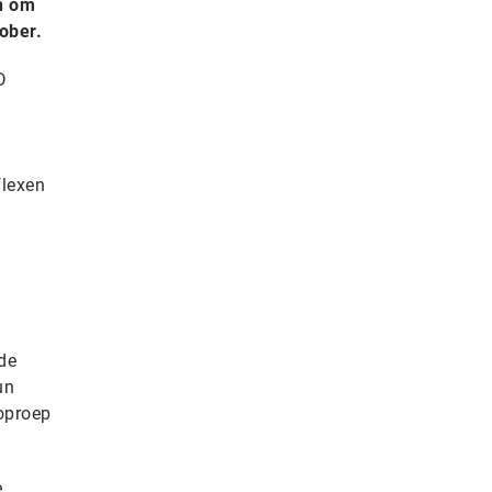
en om
ober.
D
e
a
flexen
de
un
 oproep
e