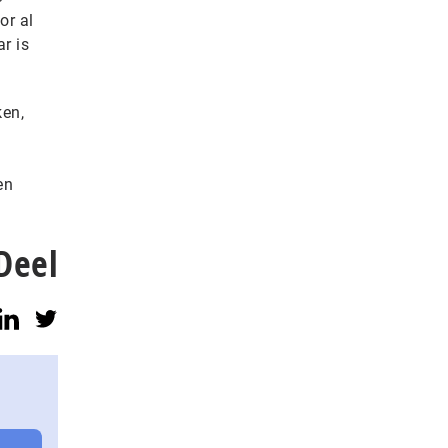
or al
r is
ken,
en
Deel