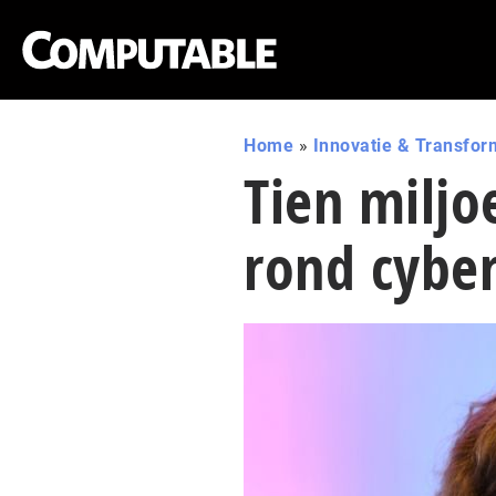
Home
»
Innovatie & Transfor
Tien milj
rond cyber