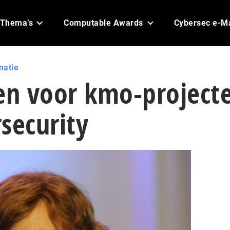
Thema’s
Computable Awards
Cybersec e-M
matie
oen voor kmo-project
security