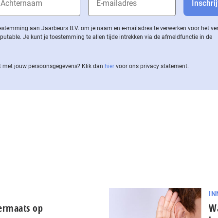
 toestemming aan Jaarbeurs B.V. om je naam en e-mailadres te verwerken voor het v
ble. Je kunt je toestemming te allen tijde intrekken via de af­meld­func­tie in de
 met jouw per­soons­ge­ge­vens? Klik dan
hier
voor ons privacy statement.
IN
ermaats op
Wa