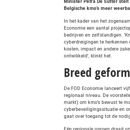
Minister Petra De Sutter stel
Belgische kmo’s meer weerbaa
In het kader van het zogenaam
Economie een aantal projectop
bedrijven en zelfstandigen. ‘K
cyberdreigingen te herkennen e
kosten, impact en andere zake
ontwikkeld’, klinkt het.
Breed geform
De FOD Economie lanceert vijf
regionaal niveau. De voorstell
markt) om kmo’s bewust te mak
cyberbeveiligingssituatie en 
gaat over toegang tot de nodi
Eén regionale oproep draait o