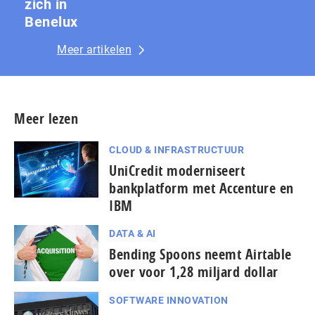
zich in
Benelux
Meer artikelen
Meer lezen
CLOUD & INFRASTRUCTUUR
UniCredit moderniseert
bankplatform met Accenture en
IBM
DATA & AI
Bending Spoons neemt Airtable
over voor 1,28 miljard dollar
SOFTWARE INNOVATION