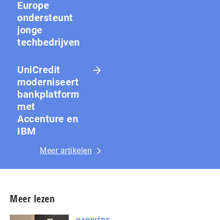
Europe
ondersteunt
jonge
techbedrijven
UniCredit
moderniseert
bankplatform
met
Accenture en
IBM
Meer artikelen
Meer lezen