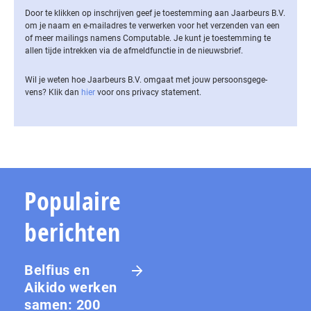
Door te klikken op inschrijven geef je toestemming aan Jaarbeurs B.V.
om je naam en e-mailadres te verwerken voor het verzenden van een
of meer mailings namens Computable. Je kunt je toestemming te
allen tijde intrekken via de af­meld­func­tie in de nieuwsbrief.
Wil je weten hoe Jaarbeurs B.V. omgaat met jouw per­soons­ge­ge­
vens? Klik dan
hier
voor ons privacy statement.
Populaire
berichten
Belfius en
Aikido werken
samen: 200