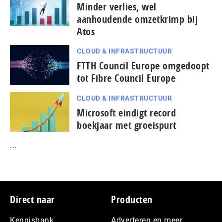
Minder verlies, wel
aanhoudende omzetkrimp bij
Atos
CLOUD & INFRASTRUCTUUR
FTTH Council Europe omgedoopt
tot Fibre Council Europe
CLOUD & INFRASTRUCTUUR
Microsoft eindigt record
boekjaar met groeispurt
...
Footer
Direct naar
Producten
Kennisbank
Adverteren en meer…