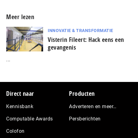
Meer lezen
INNOVATIE & TRANSFORMATIE
Visterin Fileert: Hack eens een
gevangenis
...
Footer
Direct naar
Producten
Kennisbank
Adverteren en meer…
Computable Awards
Persberichten
Colofon