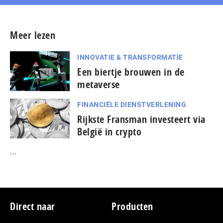
Meer lezen
INNOVATIE & TRANSFORMATIE
Een biertje brouwen in de
metaverse
FINANCIËLE DIENSTVERLENING
Rijkste Fransman investeert via
België in crypto
...
Footer
Direct naar
Producten