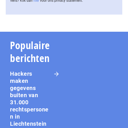
vens? Klik dan
hier
voor ons privacy statement.
Populaire
berichten
Hackers
maken
gegevens
buiten van
31.000
rechtspersone
n in
Liechtenstein