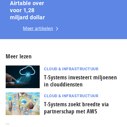
Airtable over
voor 1,28
miljard dollar
Meer artikelen
Meer lezen
CLOUD & INFRASTRUCTUUR
T-Systems investeert miljoenen
in clouddiensten
CLOUD & INFRASTRUCTUUR
T-Systems zoekt breedte via
partnerschap met AWS
...