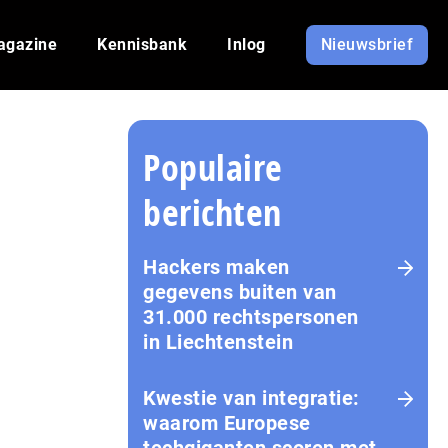
agazine
Kennisbank
Inlog
Nieuwsbrief
Populaire
berichten
Hackers maken
gegevens buiten van
31.000 rechtspersonen
in Liechtenstein
Kwestie van integratie:
waarom Europese