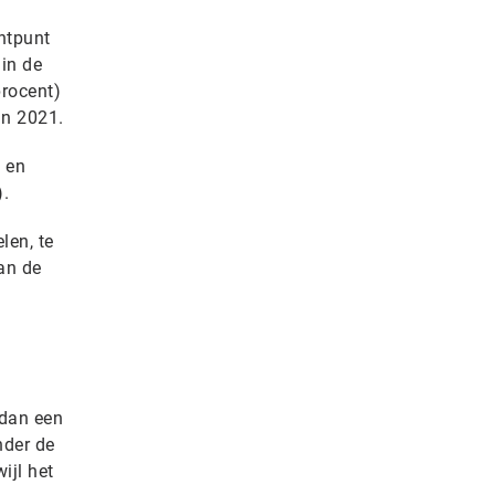
entpunt
 in de
procent)
in 2021.
) en
).
len, te
an de
 dan een
nder de
ijl het