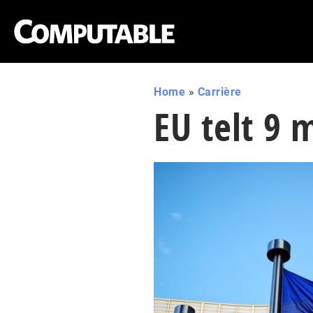
Home
»
Carrière
EU telt 9 m