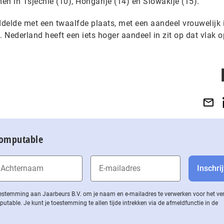
n in Tsjechië (10), Hongarije (14) en Slowakije (15).
ddelde met een twaalfde plaats, met een aandeel vrouwelijk i
. Nederland heeft een iets hoger aandeel in zit op dat vlak o
Computable
 toestemming aan Jaarbeurs B.V. om je naam en e-mailadres te verwerken voor het v
ble. Je kunt je toestemming te allen tijde intrekken via de af­meld­func­tie in de