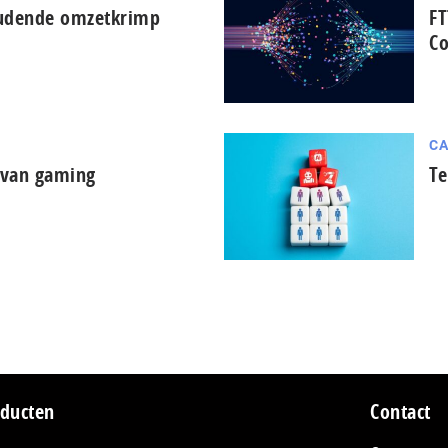
oudende omzetkrimp
FT
Co
CA
d van gaming
Te
ducten
Contact