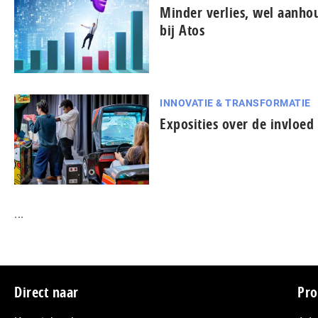
Minder verlies, wel aanh
bij Atos
INNOVATIE & TRANSFORMATIE
Exposities over de invloe
...
Footer
Direct naar
Pro