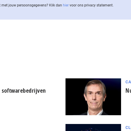
 met jouw per­soons­ge­ge­vens? Klik dan
hier
voor ons privacy statement.
CA
 softwarebedrijven
Nu
CL