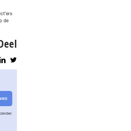
ct’ers
p de
Deel
erzenden