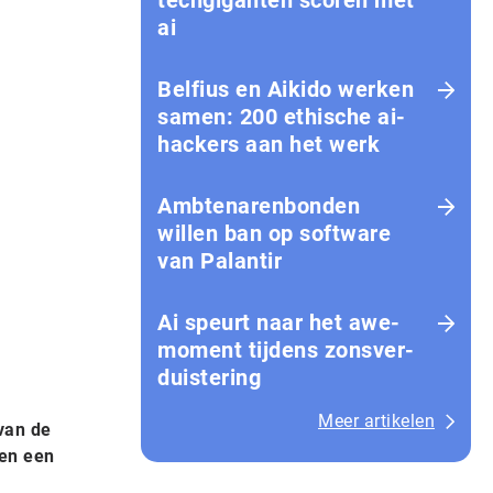
techgiganten scoren met
ai
Belfius en Aikido werken
samen: 200 ethische ai-
hackers aan het werk
Amb­te­na­ren­bon­den
willen ban op software
van Palantir
Ai speurt naar het awe-
moment tijdens zons­ver­
duis­te­ring
Meer artikelen
van de
ben een