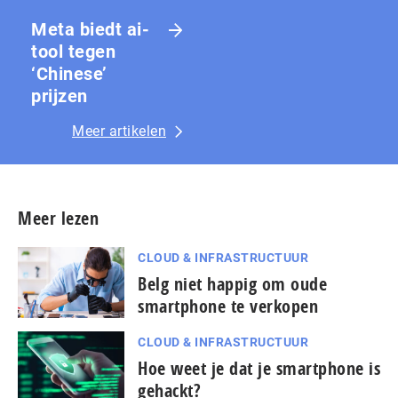
Meta biedt ai-
tool tegen
‘Chinese’
prijzen
Meer artikelen
Meer lezen
CLOUD & INFRASTRUCTUUR
Belg niet happig om oude
smartphone te verkopen
CLOUD & INFRASTRUCTUUR
Hoe weet je dat je smartphone is
gehackt?