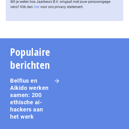
Wil je weten hoe Jaarbeurs B.V. omgaat met jouw per­soons­ge­ge­
vens? Klik dan
hier
voor ons privacy statement.
Populaire
berichten
Belfius en
Aikido werken
samen: 200
ethische ai-
hackers aan
het werk