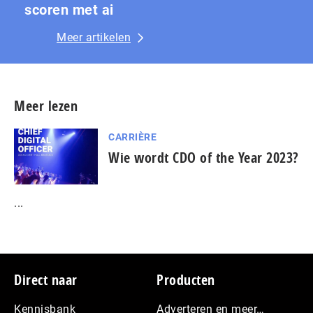
scoren met ai
Meer artikelen
Meer lezen
CARRIÈRE
Wie wordt CDO of the Year 2023?
...
Footer
Direct naar
Producten
Kennisbank
Adverteren en meer…