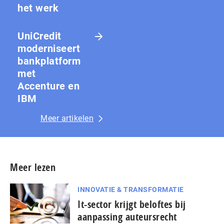
het werk
UniCredit
moderniseert
bankplatform
met
Accenture en
IBM
Meer artikelen
Meer lezen
INNOVATIE & TRANSFORMATIE
It-sector krijgt beloftes bij
aanpassing auteursrecht