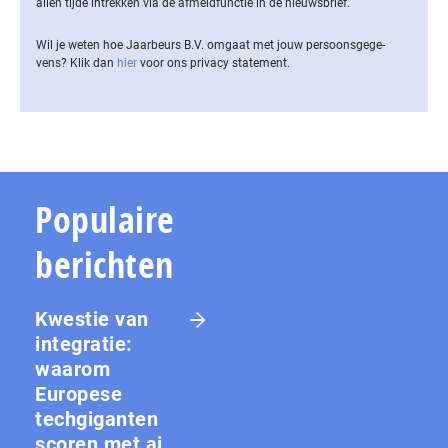
allen tijde intrekken via de af­meld­func­tie in de nieuwsbrief.
Wil je weten hoe Jaarbeurs B.V. omgaat met jouw per­soons­ge­ge­
vens? Klik dan
hier
voor ons privacy statement.
Populaire
berichten
Kwestie van
integratie:
waarom
Europese
techgiganten
scoren met ai