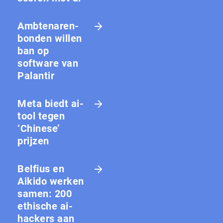
Amb­te­na­ren­
bon­den willen
ban op
software van
Palantir
Meta biedt ai-
tool tegen
‘Chinese’
prijzen
Belfius en
Aikido werken
samen: 200
ethische ai-
hackers aan