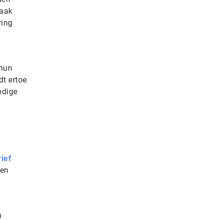
vaak
ving
 hun
dt ertoe
odige
ief
ten
n