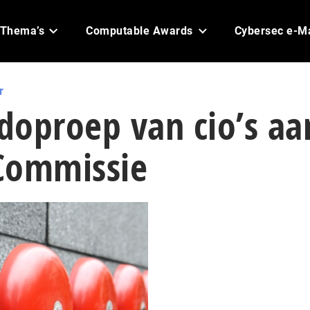
Thema’s
Computable Awards
Cybersec e-M
r
doproep van cio’s aa
Commissie