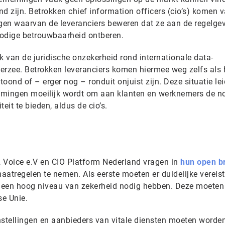
d zijn. Betrokken chief information officers (cio’s) komen 
gen waarvan de leveranciers beweren dat ze aan de regelge
 nodige betrouwbaarheid ontberen.
 van de juridische onzekerheid rond internationale data-
erzee. Betrokken leveranciers komen hiermee weg zelfs als
toond of – erger nog – ronduit onjuist zijn. Deze situatie lei
emingen moeilijk wordt om aan klanten en werknemers de n
eit te bieden, aldus de cio’s.
f, Voice e.V en CIO Platform Nederland vragen in
hun open br
aatregelen te nemen. Als eerste moeten er duidelijke vereis
 een hoog niveau van zekerheid nodig hebben. Deze moeten
se Unie.
nstellingen en aanbieders van vitale diensten moeten worde