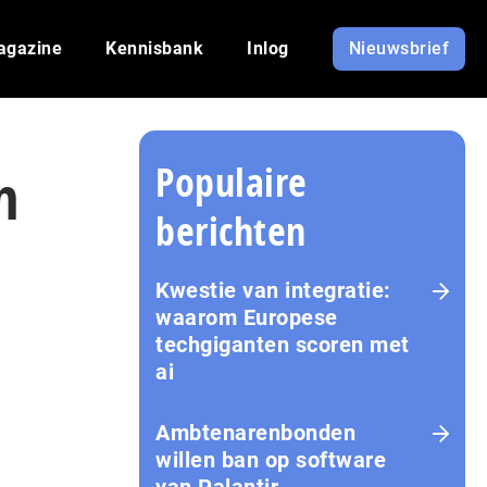
agazine
Kennisbank
Inlog
Nieuwsbrief
Populaire
n
berichten
Kwestie van integratie:
waarom Europese
techgiganten scoren met
ai
Amb­te­na­ren­bon­den
willen ban op software