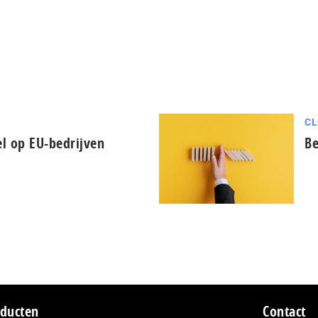
CL
el op EU-bedrijven
Be
ducten
Contact