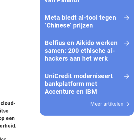
van Palantir
Meta biedt ai-tool tegen
‘Chinese’ prijzen
Belfius en Aikido werken
samen: 200 ethische ai-
hackers aan het werk
UniCredit moderniseert
bankplatform met
Accenture en IBM
 cloud-
Meer artikelen
itse
op een
erheid.
den