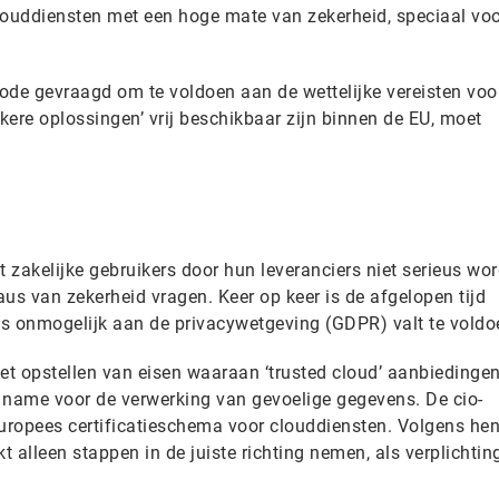
 clouddiensten met een hoge mate van zekerheid, speciaal vo
iode gevraagd om te voldoen aan de wettelijke vereisten voo
ekere oplossingen’ vrij beschikbaar zijn binnen de EU, moet
t zakelijke gebruikers door hun leveranciers niet serieus wo
s van zekerheid vragen. Keer op keer is de afgelopen tijd
lfs onmogelijk aan de privacywetgeving (GDPR) valt te voldo
het opstellen van eisen waaraan ‘trusted cloud’ aanbiedinge
 name voor de verwerking van gevoelige gegevens. De cio-
ropees certificatieschema voor clouddiensten. Volgens hen
t alleen stappen in de juiste richting nemen, als verplichtin