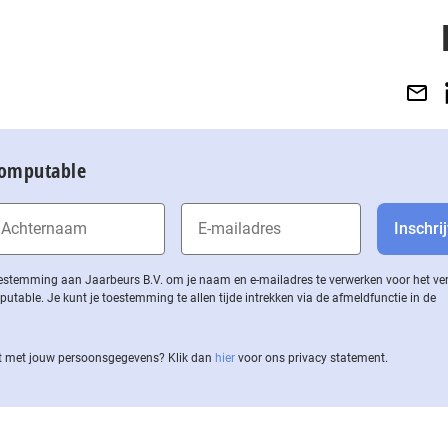
Computable
 toestemming aan Jaarbeurs B.V. om je naam en e-mailadres te verwerken voor het v
ble. Je kunt je toestemming te allen tijde intrekken via de af­meld­func­tie in de
 met jouw per­soons­ge­ge­vens? Klik dan
hier
voor ons privacy statement.