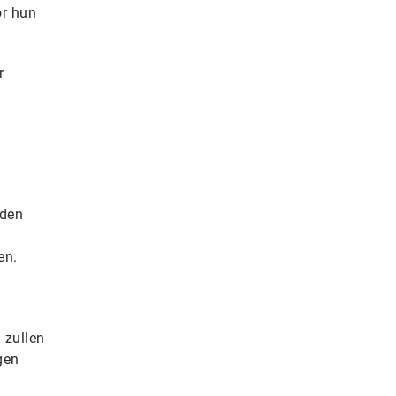
or hun
r
rden
en.
n
 zullen
gen