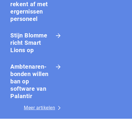
rekent af met
ergernissen
personeel
Stijn Blomme
richt Smart
Lions op
Amb­te­na­ren­
bon­den willen
ban op
software van
Palantir
Meer artikelen