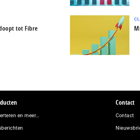
CL
oopt tot Fibre
Mi
ducten
Contact
erteren en meer…
Contact
sberichten
Nieuwsbri