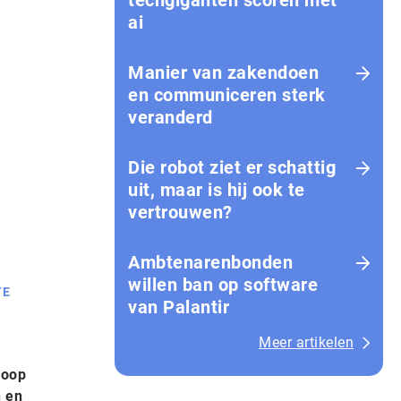
techgiganten scoren met
ai
Manier van zakendoen
en communiceren sterk
veranderd
Die robot ziet er schattig
uit, maar is hij ook te
vertrouwen?
Amb­te­na­ren­bon­den
willen ban op software
TE
van Palantir
Meer artikelen
koop
n en