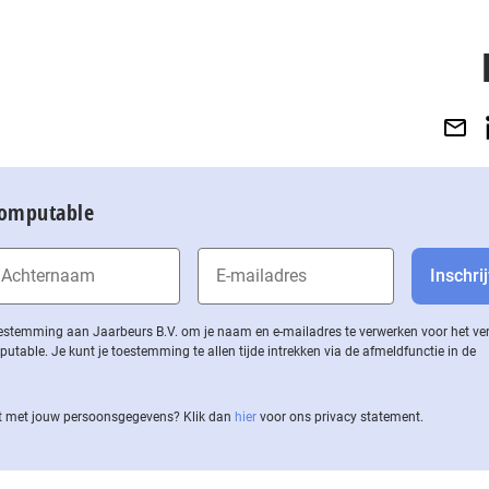
Computable
 toestemming aan Jaarbeurs B.V. om je naam en e-mailadres te verwerken voor het v
ble. Je kunt je toestemming te allen tijde intrekken via de af­meld­func­tie in de
 met jouw per­soons­ge­ge­vens? Klik dan
hier
voor ons privacy statement.