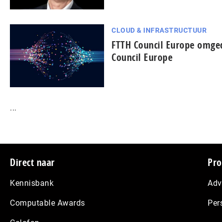
CLOUD & INFRASTRUCTUUR
FTTH Council Europe omged
Council Europe
...
Footer
Direct naar
Pro
Kennisbank
Adv
Computable Awards
Per