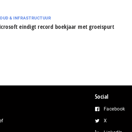
OUD & INFRASTRUCTUUR
crosoft eindigt record boekjaar met groeispurt
Social
Facebook
ef
X