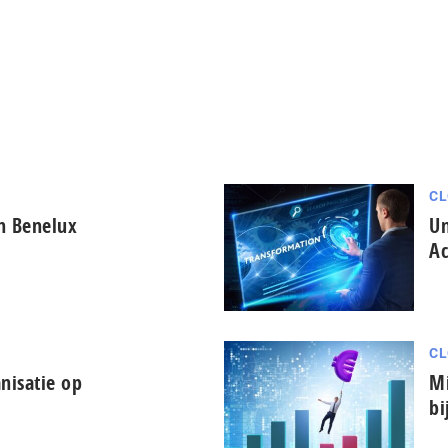
CL
in Benelux
Un
Ac
CL
nisatie op
Mi
bi