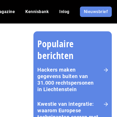
agazine
Kennisbank
Inlog
Nieuwsbrief
Populaire
berichten
Hackers maken
gegevens buiten van
31.000 rechtspersonen
in Liechtenstein
Kwestie van integratie:
waarom Europese