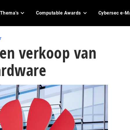
Thema’s
Computable Awards
Cybersec e-M
r
den verkoop van
ardware