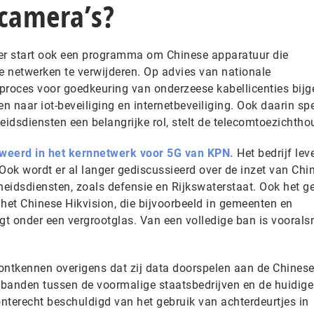
 camera’s?
r start ook een programma om Chinese apparatuur die
e netwerken te verwijderen. Op advies van nationale
 proces voor goedkeuring van onderzeese kabellicenties bijg
 naar iot-beveiliging en internetbeveiliging. Ook daarin sp
eidsdiensten een belangrijke rol, stelt de telecomtoezichtho
weerd in het kernnetwerk voor 5G van KPN.
Het bedrijf lev
ok wordt er al langer gediscussieerd over de inzet van Chi
eidsdiensten, zoals defensie en Rijkswaterstaat. Ook het g
het Chinese Hikvision, die bijvoorbeeld in gemeenten en
t onder een vergrootglas. Van een volledige ban is voorals
ontkennen overigens dat zij data doorspelen aan de Chines
e banden tussen de voormalige staatsbedrijven en de huidige
onterecht beschuldigd van het gebruik van achterdeurtjes in