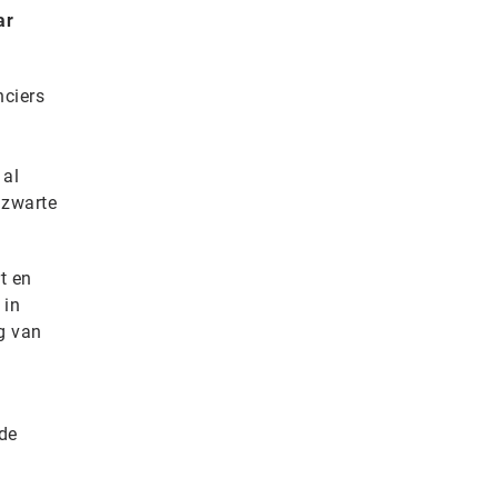
ar
ciers
 al
 zwarte
t en
 in
g van
de