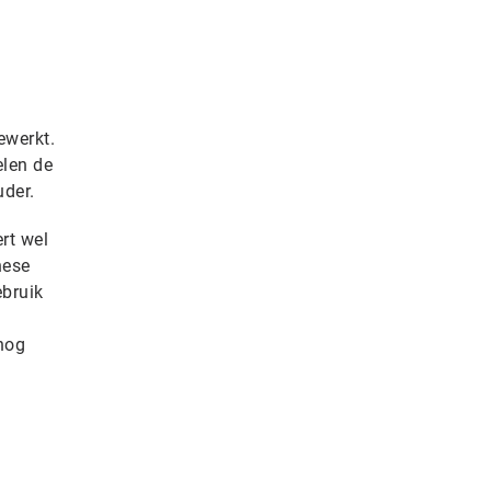
ewerkt.
elen de
uder.
ert wel
nese
ebruik
nog
e