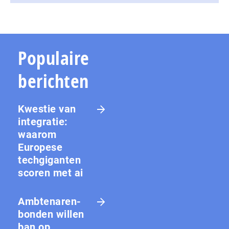
Populaire
berichten
Kwestie van
integratie:
waarom
Europese
techgiganten
scoren met ai
Amb­te­na­ren­
bon­den willen
ban op