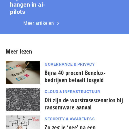
hangen in ai-
pilots
Meer artikelen
Meer lezen
GOVERNANCE & PRIVACY
Bijna 40 procent Benelux-
bedrijven betaalt losgeld
CLOUD & INFRASTRUCTUUR
Dit zijn de worstcasescenarios bij
ransomware-aanval
SECURITY & AWARENESS
Zo zeg je ‘nee’ na een