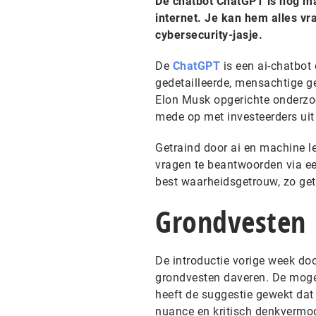
De chatbot ChatGPT is nog ma
internet. Je kan hem alles v
cybersecurity-jasje.
De
ChatGPT
is een ai-chatbot 
gedetailleerde, mensachtige g
Elon Musk opgerichte onderzoe
mede op met investeerders uit S
Getraind door ai en machine l
vragen te beantwoorden via e
best waarheidsgetrouw, zo get
Grondvesten
De introductie vorige week do
grondvesten daveren. De mogel
heeft de suggestie gewekt dat 
nuance en kritisch denkvermog