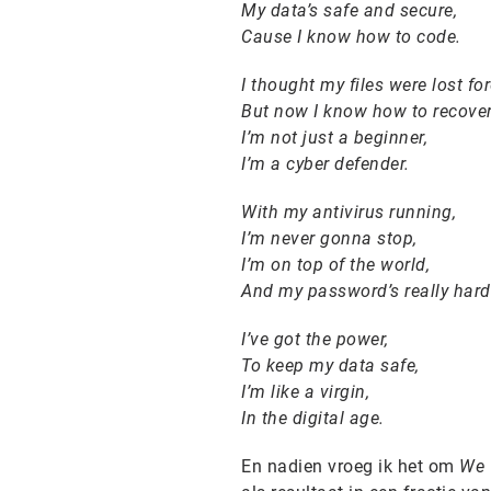
My data’s safe and secure,
Cause I know how to code.
I thought my files were lost for
But now I know how to recover
I’m not just a beginner,
I’m a cyber defender.
With my antivirus running,
I’m never gonna stop,
I’m on top of the world,
And my password’s really hard
I’ve got the power,
To keep my data safe,
I’m like a virgin,
In the digital age.
En nadien vroeg ik het om
We 