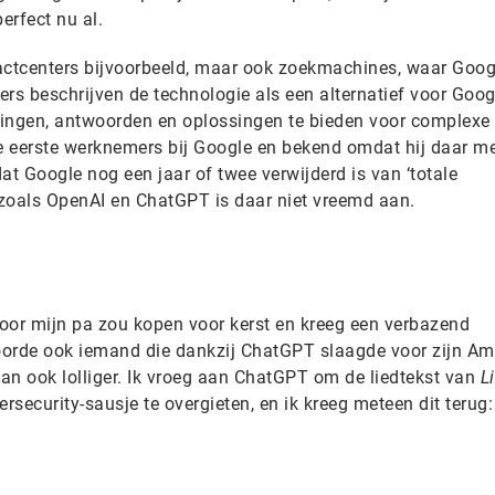
erfect nu al.
actcenters bijvoorbeeld, maar ook zoekmachines, waar Goog
kers beschrijven de technologie als een alternatief voor Goog
jvingen, antwoorden en oplossingen te bieden voor complexe
de eerste werknemers bij Google en bekend omdat hij daar m
at Google nog een jaar of twee verwijderd is van ‘totale
e zoals OpenAI en ChatGPT is daar niet vreemd aan.
oor mijn pa zou kopen voor kerst en kreeg een verbazend
oorde ook iemand die dankzij ChatGPT slaagde voor zijn A
kan ook lolliger. Ik vroeg aan ChatGPT om de liedtekst van
L
ecurity-sausje te overgieten, en ik kreeg meteen dit terug: