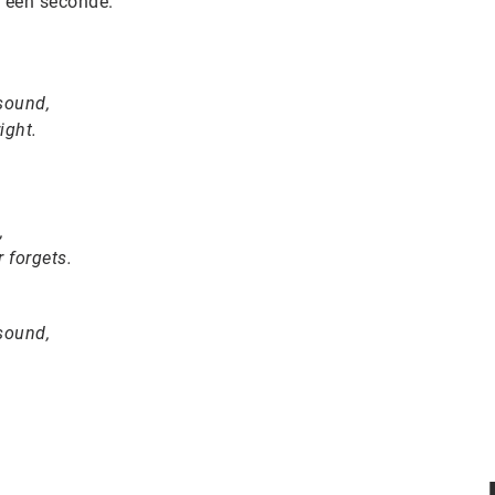
n een seconde.
sound,
ight.
,
 forgets.
sound,