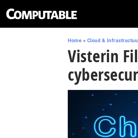
Home
»
Cloud & Infrastructuu
Visterin F
cybersecur