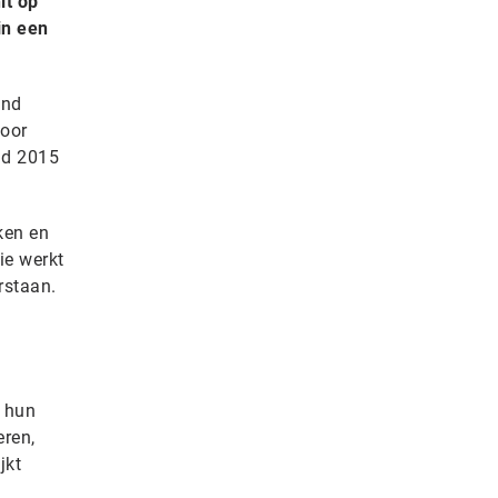
it op
in een
end
door
nd 2015
ken en
ie werkt
rstaan.
p hun
eren,
jkt