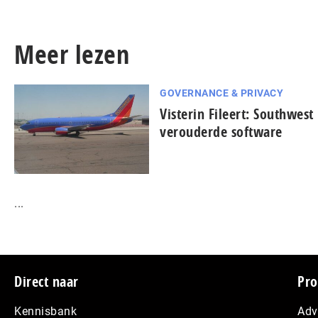
Meer lezen
GOVERNANCE & PRIVACY
Visterin Fileert: Southwest 
verouderde software
...
Footer
Direct naar
Pro
Kennisbank
Adv