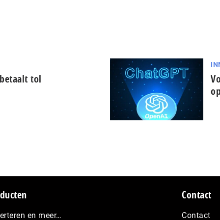
IN
betaalt tol
Vo
op
ducten
Contact
erteren en meer…
Contact