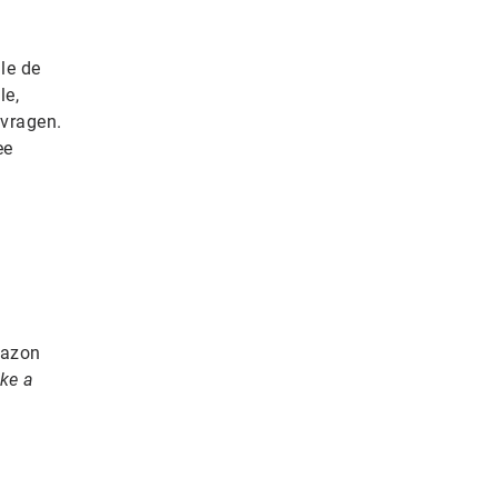
le de
le,
 vragen.
ee
mazon
ike a