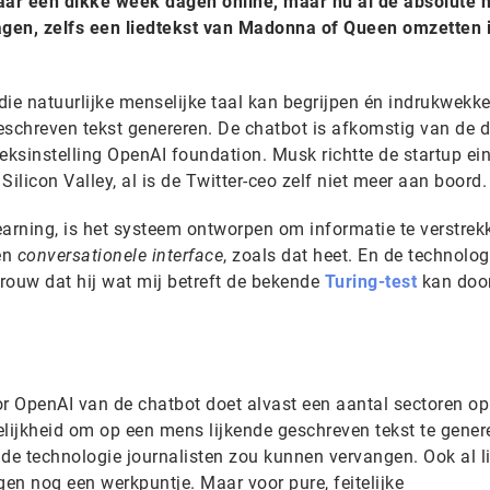
ar een dikke week dagen online, maar nu al de absolute h
ragen, zelfs een liedtekst van Madonna of Queen omzetten 
die natuurlijke menselijke taal kan begrijpen én indrukwekk
eschreven tekst genereren. De chatbot is afkomstig van de 
ksinstelling OpenAI foundation. Musk richtte de startup ei
ilicon Valley, al is de Twitter-ceo zelf niet meer aan boord.
earning, is het systeem ontworpen om informatie te verstrek
en
conversationele interface
, zoals dat heet. En de technolog
rouw dat hij wat mij betreft de bekende
Turing-test
kan doo
or OpenAI van de chatbot doet alvast een aantal sectoren o
ijkheid om op een mens lijkende geschreven tekst te gener
de technologie journalisten zou kunnen vervangen. Ook al li
en nog een werkpuntje. Maar voor pure, feitelijke