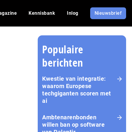
agazine
Kennisbank
Inlog
Nieuwsbrief
Populaire
berichten
Kwestie van integratie:
waarom Europese
techgiganten scoren met
ai
Amb­te­na­ren­bon­den
willen ban op software