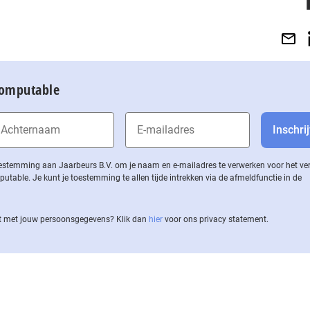
Computable
 toestemming aan Jaarbeurs B.V. om je naam en e-mailadres te verwerken voor het v
ble. Je kunt je toestemming te allen tijde intrekken via de af­meld­func­tie in de
 met jouw per­soons­ge­ge­vens? Klik dan
hier
voor ons privacy statement.