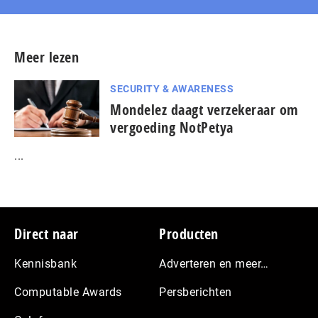
Meer lezen
SECURITY & AWARENESS
Mondelez daagt verzekeraar om
vergoeding NotPetya
...
Footer
Direct naar
Producten
Kennisbank
Adverteren en meer…
Computable Awards
Persberichten