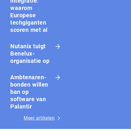
integratie:
waarom
Europese
techgiganten
scoren met ai
Nutanix tuigt
Benelux-
organisatie op
Amb­te­na­ren­
bon­den willen
ban op
software van
Palantir
Meer artikelen