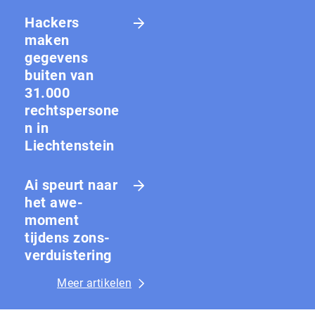
Hackers
maken
gegevens
buiten van
31.000
rechtspersone
n in
Liechtenstein
Ai speurt naar
het awe-
moment
tijdens zons­
ver­duis­te­ring
Meer artikelen