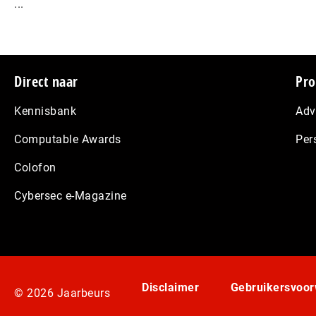
...
Footer
Direct naar
Pro
Kennisbank
Adv
Computable Awards
Per
Colofon
Cybersec e-Magazine
Disclaimer
Gebruikersvoo
© 2026 Jaarbeurs