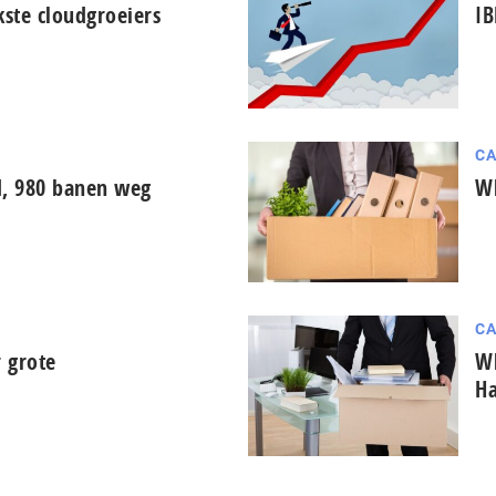
kste cloudgroeiers
I
CA
d, 980 banen weg
Wh
CA
 grote
Wh
Ha