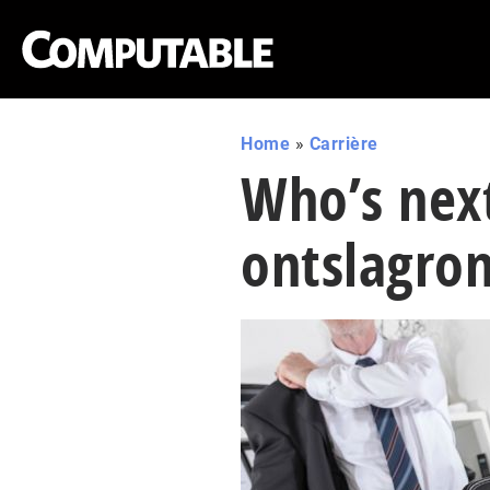
Home
»
Carrière
Who’s nex
ontslagro