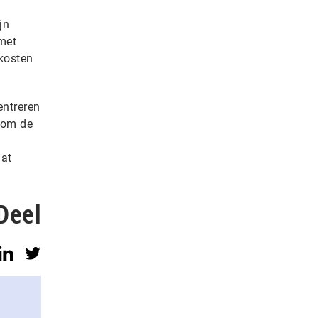
jn
 met
 kosten
entreren
 om de
dat
Deel