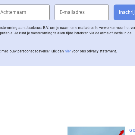
 toestemming aan Jaarbeurs B.V. om je naam en e-mailadres te verwerken voor het v
ble. Je kunt je toestemming te allen tijde intrekken via de af­meld­func­tie in de
 met jouw per­soons­ge­ge­vens? Klik dan
hier
voor ons privacy statement.
GO