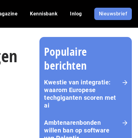
agazine
Kennisbank
Inlog
Nieuwsbrief
Populaire
gen
berichten
Kwestie van integratie:
waarom Europese
techgiganten scoren met
ai
Amb­te­na­ren­bon­den
willen ban op software