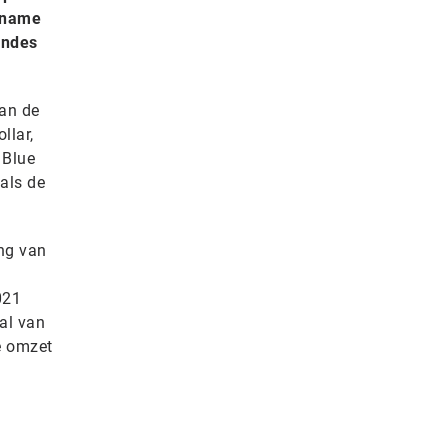
t name
ondes
van de
llar,
 Blue
als de
ing van
021
aal van
e omzet