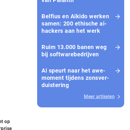
van Palantir
Belfius en Aikido werken
samen: 200 ethische ai-
hackers aan het werk
Ruim 13.000 banen weg
bij softwarebedrijven
Ai speurt naar het awe-
moment tijdens zons­ver­
duis­te­ring
Meer artikelen
mt op
rprise