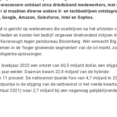
twareconcern ontslaat circa drieduizend medewerkers, me
r al maakten diverse andere it- en techbedrijven ontslagr
 Google, Amazon, Salesforce, Intel en Sophos.
M is gericht op werknemers die overblijven na het afstoten 
heden en kosten het bedrijf ongeveer driehonderd miljoen do
es Kavanaugh tegen persbureau Bloomberg. Wel verwacht Big
emen in de ‘hoger groeiende segmenten’ van de ict-markt, zo
elligentie-oplossingen.
 boekjaar 2022 een omzet van 60,5 miljard dollar, een stijg
n jaar eerder. Daarvan kwam 22,4 miljard van de hybride-
an 11 procent. De nettowinst daalde fors van 4,7 miljard in 2
chtpuntje is de stijging van de nettowinst in het vierde kwart
rtaal 2021) naar 2,7 miljard bij een nagenoeg gelijkblijvend