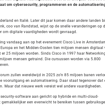
t gaat om cybersecurity, programmeren en de automatiserin
erland en Italië. Later dit jaar komen daar andere landen b
ink, coo van Randstad, wijst op de snelle veranderingen op 
r om digitale vaardigheden wordt gevraagd.
ng vandaag aan op het evenement Cisco Live in Amsterdam
n Europa en het Midden-Oosten tien miljoen mensen digitaal 
 er 25 miljoen worden. Sinds Cisco in 1997 haar Networkin
 miljoen mensen getraind. Die cursussen worden via 5.800
even.
rum zullen wereldwijd in 2025 zo’n 85 miljoen banen verlo
e vooruitgang en automatisering. Daar staat tegenover dat 
n. Maar dat nieuwe werk vereist wel andere vaardigheden.
security-software aan gericht op hybride en multi-cloud-
t gemakkelijker een evenwicht te bereiken tussen gebruiks