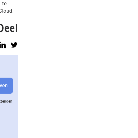
 te
 Cloud.
Deel
erzenden