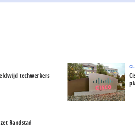
CL
reldwijd techwerkers
Ci
pl
mzet Randstad