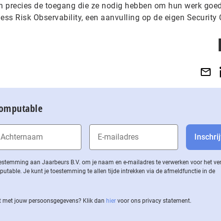
en precies de toegang die ze nodig hebben om hun werk goed
ess Risk Observability, een aanvulling op de eigen Security
Computable
 toestemming aan Jaarbeurs B.V. om je naam en e-mailadres te verwerken voor het v
ble. Je kunt je toestemming te allen tijde intrekken via de af­meld­func­tie in de
 met jouw per­soons­ge­ge­vens? Klik dan
hier
voor ons privacy statement.