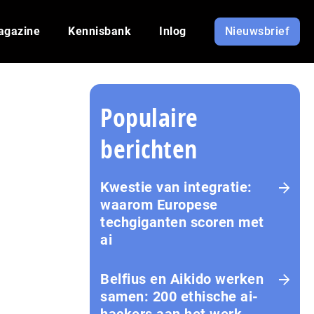
agazine
Kennisbank
Inlog
Nieuwsbrief
Populaire
berichten
Kwestie van integratie:
waarom Europese
techgiganten scoren met
ai
Belfius en Aikido werken
samen: 200 ethische ai-