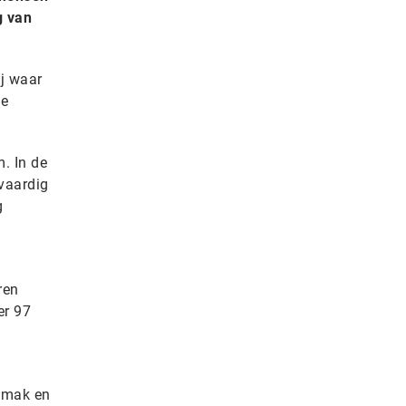
g van
ij waar
de
. In de
vaardig
g
ren
er 97
gemak en