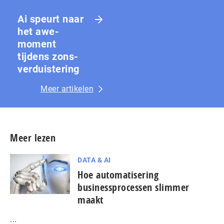
Ai speurt naar
het awe-
moment
tijdens zons­
ver­duis­te­ring
Meer artikelen
Meer lezen
DATA & AI
Hoe automatisering
businessprocessen slimmer
maakt
...