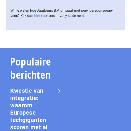
Wil je weten hoe Jaarbeurs B.V. omgaat met jouw per­soons­ge­ge­
vens? Klik dan
hier
voor ons privacy statement.
Populaire
berichten
Kwestie van
integratie:
waarom
Europese
techgiganten
scoren met ai