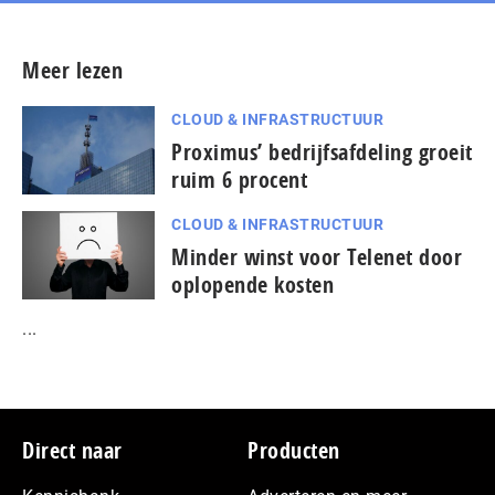
Meer lezen
CLOUD & INFRASTRUCTUUR
Proximus’ bedrijfsafdeling groeit
ruim 6 procent
CLOUD & INFRASTRUCTUUR
Minder winst voor Telenet door
oplopende kosten
...
Footer
Direct naar
Producten