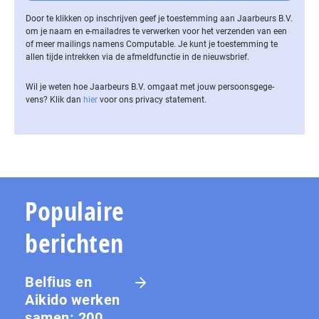
Door te klikken op inschrijven geef je toestemming aan Jaarbeurs B.V.
om je naam en e-mailadres te verwerken voor het verzenden van een
of meer mailings namens Computable. Je kunt je toestemming te
allen tijde intrekken via de af­meld­func­tie in de nieuwsbrief.
Wil je weten hoe Jaarbeurs B.V. omgaat met jouw per­soons­ge­ge­
vens? Klik dan
hier
voor ons privacy statement.
Populaire
berichten
Belfius en
Aikido werken
samen: 200