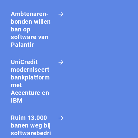
Amb­te­na­ren­
bon­den willen
ban op
software van
Palantir
UniCredit
moderniseert
bankplatform
met
Accenture en
IBM
Ruim 13.000
banen weg bij
softwarebedri