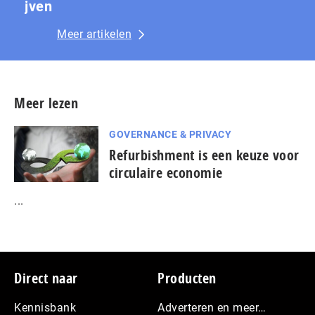
jven
Meer artikelen
Meer lezen
GOVERNANCE & PRIVACY
Refurbishment is een keuze voor
circulaire economie
...
Footer
Direct naar
Producten
Kennisbank
Adverteren en meer…