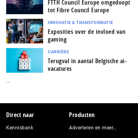
FTTH Council Europe omgedoopt
tot Fibre Council Europe
INNOVATIE & TRANSFORMATIE
Exposities over de invloed van
gaming
CARRIÈRE
Terugval in aantal Belgische ai-
vacatures
...
Footer
Direct naar
Producten
Kennisbank
Adverteren en meer…