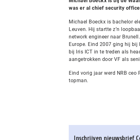
Michael Boeckx is bij de Waal
was er al chief security office
Michael Boeckx is bachelor ele
Leuven. Hij startte z’n loopba
network engineer naar Brunell.
Europe. Eind 2007 ging hij bij 
bij Iris ICT in te treden als h
aangetrokken door VF als senior
Eind vorig jaar werd NRB ceo 
topman.
Inschrijven nieuwsbrief 