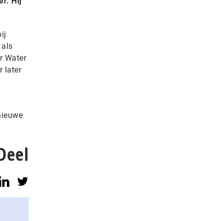
r. Hij
ij
 als
r Water
 later
nieuwe
Deel