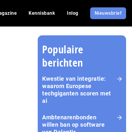
agazine
Kennisbank
Inlog
Nieuwsbrief
Populaire
berichten
Kwestie van integratie:
waarom Europese
techgiganten scoren met
ai
Amb­te­na­ren­bon­den
willen ban op software