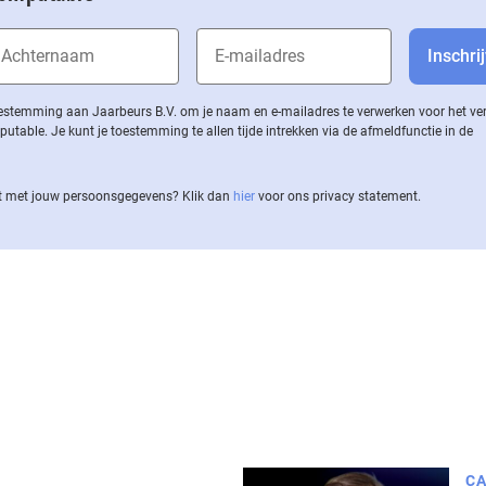
 toestemming aan Jaarbeurs B.V. om je naam en e-mailadres te verwerken voor het v
ble. Je kunt je toestemming te allen tijde intrekken via de af­meld­func­tie in de
 met jouw per­soons­ge­ge­vens? Klik dan
hier
voor ons privacy statement.
CA