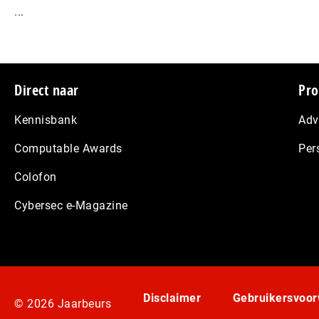
...
Footer
Direct naar
Pro
Kennisbank
Adv
Computable Awards
Per
Colofon
Cybersec e-Magazine
Disclaimer
Gebruikersvoo
© 2026 Jaarbeurs