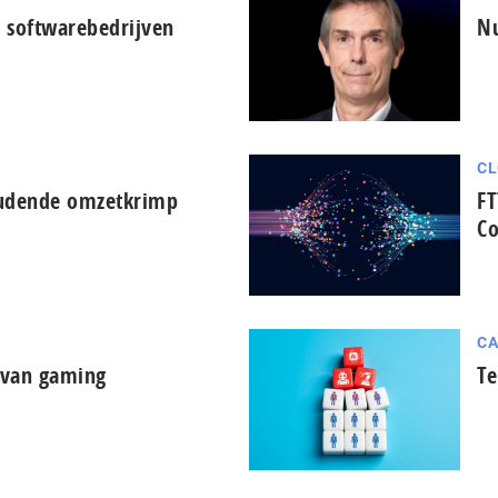
 softwarebedrijven
Nu
CL
oudende omzetkrimp
FT
Co
CA
d van gaming
Te