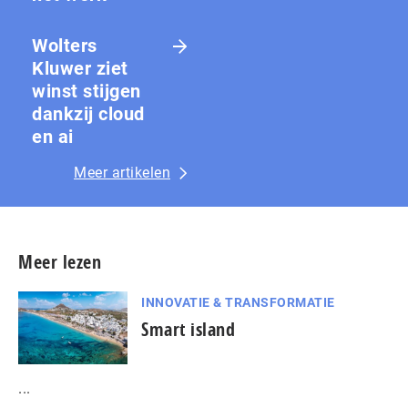
Wolters
Kluwer ziet
winst stijgen
dankzij cloud
en ai
Meer artikelen
Meer lezen
INNOVATIE & TRANSFORMATIE
Smart island
...