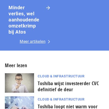
Minder
verlies, wel
aanhoudende
omzetkrimp
bij Atos
Meer artikelen
Meer lezen
CLOUD & INFRASTRUCTUUR
Toshiba wijst investeerder CVC
definitief de deur
CLOUD & INFRASTRUCTUUR
Toshiba loopt niet warm voor