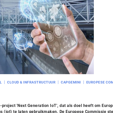
L
CLOUD & INFRASTRUCTUUR
CAPGEMINI
EUROPESE COM
project 'Next Generation IoT', dat als doel heeft om Euro
ings (iot) te laten gebruikmaken. De Europese Commissie ste