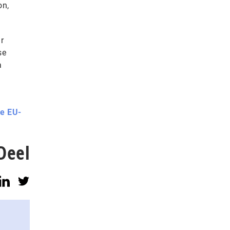
on,
r
se
a
le EU-
Deel