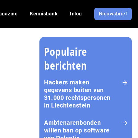
agazine
Kennisbank
Inlog
Nieuwsbrief
Populaire
berichten
Hackers maken
gegevens buiten van
31.000 rechtspersonen
in Liechtenstein
Amb­te­na­ren­bon­den
willen ban op software