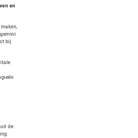
jven en
e maken,
pgemini
t bij
itale
ogieën
uit de
ing