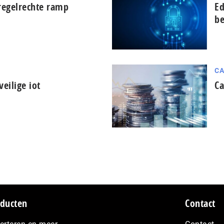
 regelrechte ramp
Ed
be
CA
eilige iot
Ca
ducten
Contact