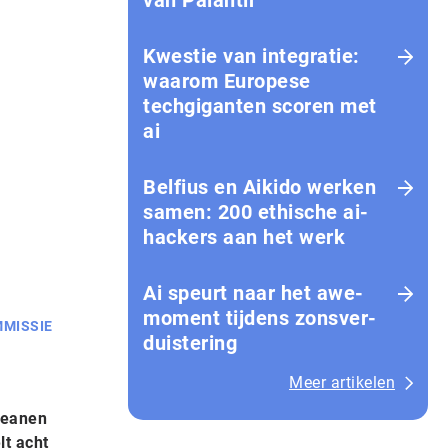
van Palantir
Kwestie van integratie:
waarom Europese
techgiganten scoren met
ai
Belfius en Aikido werken
samen: 200 ethische ai-
hackers aan het werk
Ai speurt naar het awe-
moment tijdens zons­ver­
MISSIE
duis­te­ring
Meer artikelen
peanen
lt acht