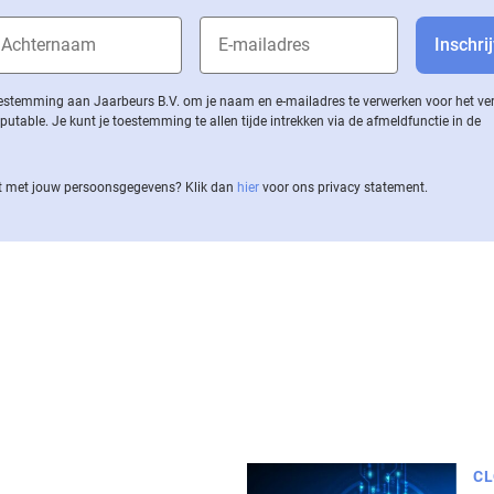
 toestemming aan Jaarbeurs B.V. om je naam en e-mailadres te verwerken voor het v
ble. Je kunt je toestemming te allen tijde intrekken via de af­meld­func­tie in de
 met jouw per­soons­ge­ge­vens? Klik dan
hier
voor ons privacy statement.
CL