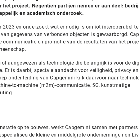
 het project. Negentien partijen nemen er aan deel: bedri
happelijk en academisch onderzoek.
r 2023 en onderzoekt wat er nodig is om iot interoperabel t
acy van gegevens van verbonden objecten is gewaarborgd. Ca
e communicatie en promotie van de resultaten van het projec
emeenschap.
ot aangewezen als technologie die belangrijk is voor de dig
 Er is daarbij speciale aandacht voor veiligheid, privacy en
groep onder leiding van Capgemini kijk daarvoor naar technol
chine-to-machine (m2m)-communicatie, 5G, kunstmatige
uting.
neratie op te bouwen, werkt Capgemini samen met partners 
gespecialiseerde kleine en middelgrote ondernemingen en Liv