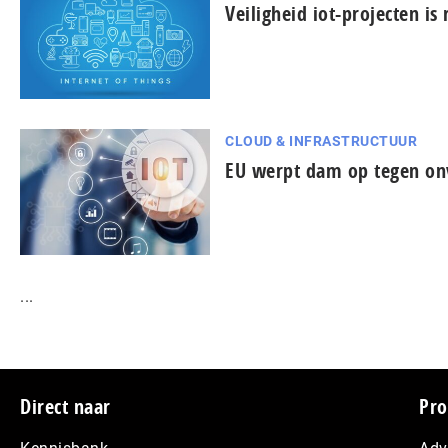
Veiligheid iot-projecten is
CLOUD & INFRASTRUCTUUR
EU werpt dam op tegen onv
...
Footer
Direct naar
Pro