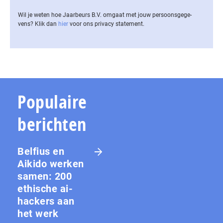
Wil je weten hoe Jaarbeurs B.V. omgaat met jouw per­soons­ge­ge­
vens? Klik dan
hier
voor ons privacy statement.
Populaire
berichten
Belfius en
Aikido werken
samen: 200
ethische ai-
hackers aan
het werk