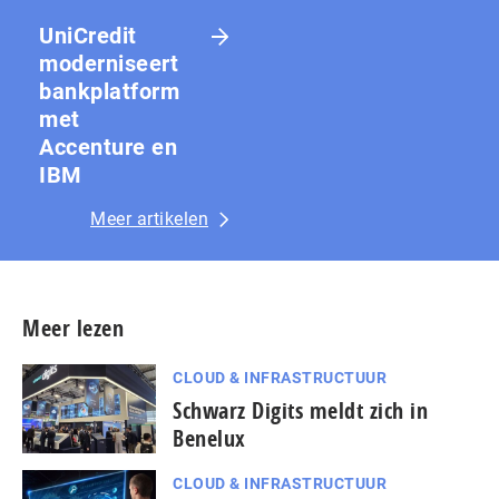
UniCredit
moderniseert
bankplatform
met
Accenture en
IBM
Meer artikelen
Meer lezen
CLOUD & INFRASTRUCTUUR
Schwarz Digits meldt zich in
Benelux
CLOUD & INFRASTRUCTUUR