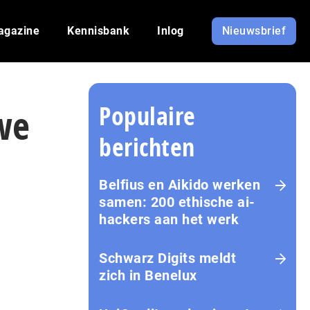
agazine
Kennisbank
Inlog
Nieuwsbrief
Populaire
we
berichten
Belfius en Aikido werken
samen: 200 ethische ai-
hackers aan het werk
Schwarz Digits meldt
zich in Benelux