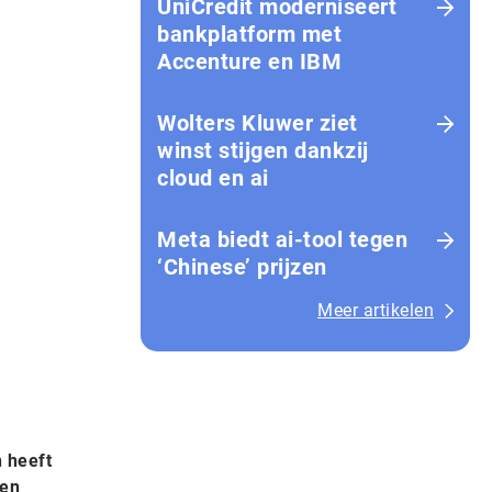
UniCredit moderniseert
bankplatform met
Accenture en IBM
Wolters Kluwer ziet
winst stijgen dankzij
cloud en ai
Meta biedt ai-tool tegen
‘Chinese’ prijzen
Meer artikelen
 heeft
 en