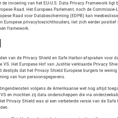
er de invoering van het EU-U.S. Data Privacy Framework ligt b
opese Raad. Het Europees Parlement, noch de Commissie-L
ropese Raad voor Databescherming (EDPB) kan meebeslisse
 Europese privacytoezichthouders, liet zich eerder positief
omen framework.
d
en van de Privacy Shield en Safe Harbor-afspraken voor da
e VS. Het Europese Hof van Justitie verklaarde Privacy Shie
 destijds dat het Privacy Shield Europese burgers te weinig
rming van hun persoonsgegevens.
tingendiensten volgens de Amerikaanse wet nog altijd toeg
de VS en mochten zij data onderscheppen die via onderzeeka
et Privacy Shield was al een verbeterde versie van de Safe 
lden.