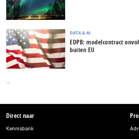
DATA & AI
EDPB: modelcontract onvo
buiten EU
...
Footer
Direct naar
Pro
Kennisbank
Adv