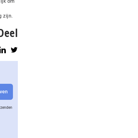
lijk om
 zijn.
Deel
erzenden