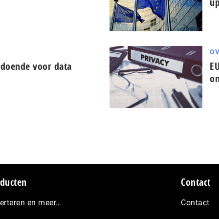
up
OV
ldoende voor data
EU
on
ducten
Contact
erteren en meer…
Contact