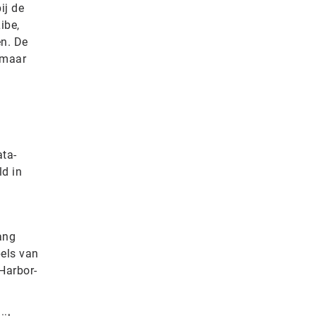
ij de
ibe,
n. De
 maar
ta-
ld in
ang
bels van
Harbor-