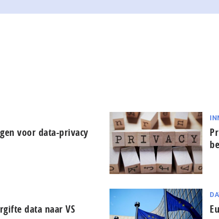
IN
gen voor data-privacy
Pr
be
DA
rgifte data naar VS
Eu