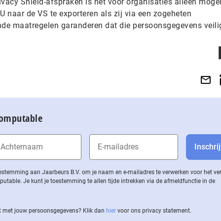
ivacy Shield-afspraken is het voor organisaties alleen moge
 naar de VS te exporteren als zij via een zogeheten
nde maatregelen garanderen dat die persoonsgegevens veilig
Computable
 toestemming aan Jaarbeurs B.V. om je naam en e-mailadres te verwerken voor het v
ble. Je kunt je toestemming te allen tijde intrekken via de af­meld­func­tie in de
 met jouw per­soons­ge­ge­vens? Klik dan
hier
voor ons privacy statement.