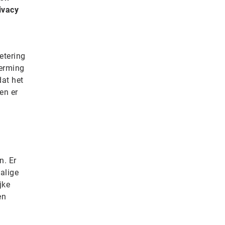
ivacy
etering
erming
dat het
en er
n. Er
alige
jke
en