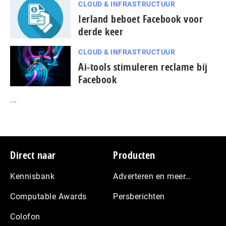
CLOUD & INFRASTRUCTUUR
Ierland beboet Facebook voor
derde keer
CLOUD & INFRASTRUCTUUR
Ai-tools stimuleren reclame bij
Facebook
...
Footer
Direct naar
Producten
Kennisbank
Adverteren en meer…
Computable Awards
Persberichten
Colofon