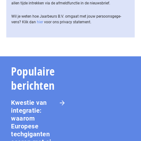
allen tijde intrekken via de af­meld­func­tie in de nieuwsbrief.
Wil je weten hoe Jaarbeurs B.V. omgaat met jouw per­soons­ge­ge­
vens? Klik dan
hier
voor ons privacy statement.
Populaire
berichten
Kwestie van
integratie:
waarom
Europese
techgiganten