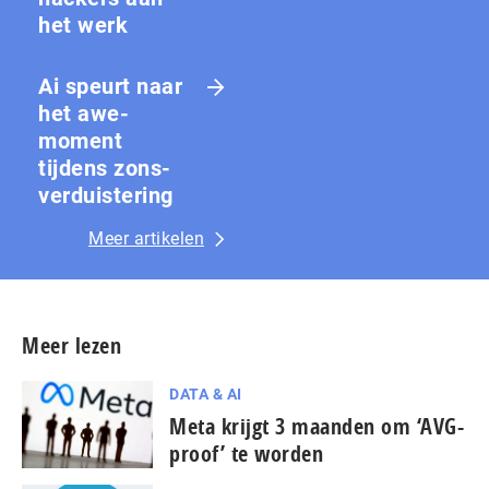
het werk
Ai speurt naar
het awe-
moment
tijdens zons­
ver­duis­te­ring
Meer artikelen
Meer lezen
DATA & AI
Meta krijgt 3 maanden om ‘AVG-
proof’ te worden