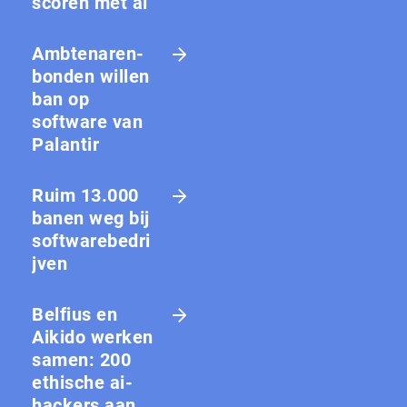
scoren met ai
Amb­te­na­ren­
bon­den willen
ban op
software van
Palantir
Ruim 13.000
banen weg bij
softwarebedri
jven
Belfius en
Aikido werken
samen: 200
ethische ai-
hackers aan