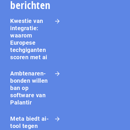
berichten
Kwestie van
integratie:
waarom
Europese
techgiganten
scoren met ai
Amb­te­na­ren­
bon­den willen
ban op
software van
Palantir
Meta biedt ai-
tool tegen