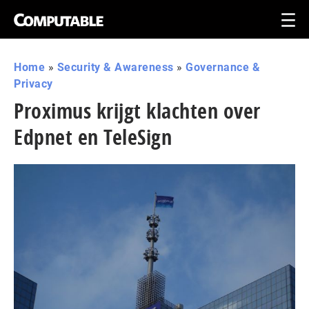
Home
»
Security & Awareness
»
Governance &
Privacy
Proximus krijgt klachten over
Edpnet en TeleSign